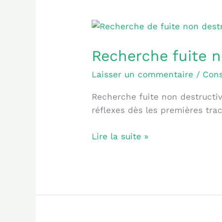
Recherche
fuite
Recherche fuite n
non
destructive
Laisser un commentaire
/
Cons
à
Caluire-
Recherche fuite non destructiv
et-
réflexes dès les premières tra
Cuire
Lire la suite »