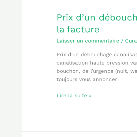
Prix
Prix d’un débouch
d’un
la facture
débouchage
canalisation
Laisser un commentaire
/
Cura
haute
Prix d’un débouchage canalisat
pression
canalisation haute pression va
:
bouchon, de l’urgence (nuit, w
ce
toujours vous annoncer
qui
change
Lire la suite »
la
facture