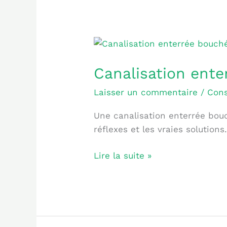
Canalisation
enterrée
Canalisation ente
bouchée
:
Laisser un commentaire
/
Cons
signes
et
Une canalisation enterrée bouc
solutions
réflexes et les vraies solutions
Lire la suite »