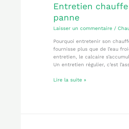
Entretien
Entretien chauffe-
chauffe-
panne
eau
électrique
Laisser un commentaire
/
Chau
:
Pourquoi entretenir son chauff
les
fournisse plus que de l’eau fro
bons
entretien, le calcaire s’accumu
réflexes
Un entretien régulier, c’est l’
pour
éviter
Lire la suite »
la
panne