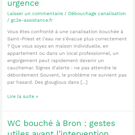
urgence
Saint-
Priest
Laisser un commentaire
/
Débouchage canalisation
:
/
gc2e-assistance.fr
signes,
prix
Vous êtes confronté à une canalisation bouchée à
et
Saint-Priest et l'eau ne s'évacue plus correctement
urgence
? Que vous soyez en maison individuelle, en
appartement ou dans un local professionnel, un
engorgement peut rapidement devenir un
cauchemar. Signes d'alerte : ne pas attendre le
débordement Souvent, le problème ne survient pas
par hasard. Des glouglous dans […]
Lire la suite »
WC bouché à Bron : gestes
WC
bouché
utiles avant l’intervention