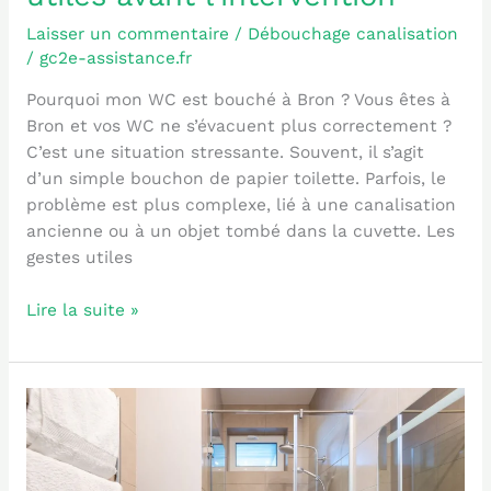
à
Bron
Laisser un commentaire
/
Débouchage canalisation
:
/
gc2e-assistance.fr
gestes
Pourquoi mon WC est bouché à Bron ? Vous êtes à
utiles
Bron et vos WC ne s’évacuent plus correctement ?
avant
C’est une situation stressante. Souvent, il s’agit
l’intervention
d’un simple bouchon de papier toilette. Parfois, le
problème est plus complexe, lié à une canalisation
ancienne ou à un objet tombé dans la cuvette. Les
gestes utiles
Lire la suite »
Douche
bouchée
à
Villeurbanne