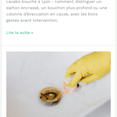
Lavabo bouché à Lyon : comment distinguer un
siphon encrassé, un bouchon plus profond ou une
colonne d’évacuation en cause, avec les bons
gestes avant intervention.
Lire la suite »
Furet
électrique
canalisation
bouchée
:
quand
l’utiliser
?