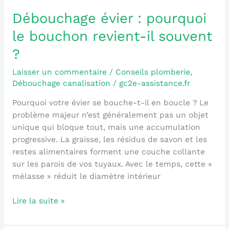
Débouchage évier : pourquoi
Débouchage
évier
le bouchon revient-il souvent
:
?
pourquoi
le
Laisser un commentaire
/
Conseils plomberie
,
bouchon
Débouchage canalisation
/
gc2e-assistance.fr
revient-
il
Pourquoi votre évier se bouche-t-il en boucle ? Le
souvent
problème majeur n’est généralement pas un objet
?
unique qui bloque tout, mais une accumulation
progressive. La graisse, les résidus de savon et les
restes alimentaires forment une couche collante
sur les parois de vos tuyaux. Avec le temps, cette «
mélasse » réduit le diamètre intérieur
Lire la suite »