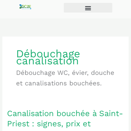
Aller
au
contenu
Débouchage
canalisation
Débouchage WC, évier, douche
et canalisations bouchées.
Canalisation bouchée à Saint-
Canalisation
bouchée
Priest : signes, prix et
à