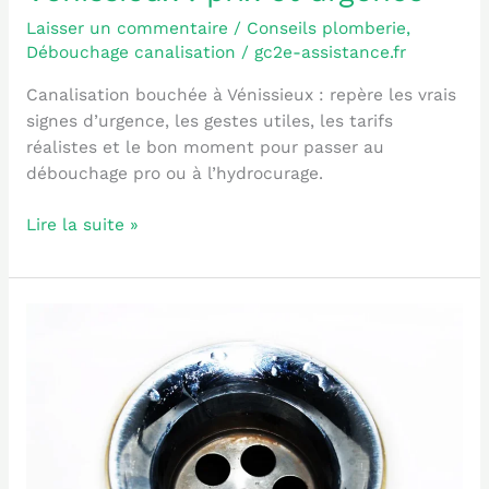
Laisser un commentaire
/
Conseils plomberie
,
Débouchage canalisation
/
gc2e-assistance.fr
Canalisation bouchée à Vénissieux : repère les vrais
signes d’urgence, les gestes utiles, les tarifs
réalistes et le bon moment pour passer au
débouchage pro ou à l’hydrocurage.
Lire la suite »
Canalisation
enterrée
bouchée
:
signes
et
solutions