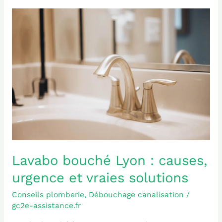
Lavabo
bouché
Lyon
:
causes,
urgence
et
vraies
solutions
Lavabo bouché Lyon : causes,
urgence et vraies solutions
Conseils plomberie
,
Débouchage canalisation
/
gc2e-assistance.fr