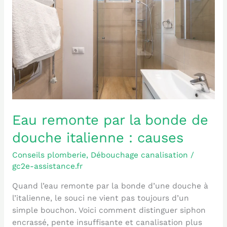
la
bonde
de
douche
italienne
:
causes
Eau remonte par la bonde de
douche italienne : causes
Conseils plomberie
,
Débouchage canalisation
/
gc2e-assistance.fr
Quand l’eau remonte par la bonde d’une douche à
l’italienne, le souci ne vient pas toujours d’un
simple bouchon. Voici comment distinguer siphon
encrassé, pente insuffisante et canalisation plus