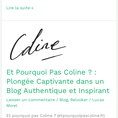
Lire la suite »
Et
Pourquoi
Pas
Coline
?
:
Plongée
Et Pourquoi Pas Coline ? :
Captivante
Plongée Captivante dans un
dans
un
Blog Authentique et Inspirant
Blog
Authentique
Laisser un commentaire
/
Blog
,
Relooker
/
Lucas
Morel
et
Inspirant
Et pourquoi pas Coline ? (etpourquoipascoline.fr)