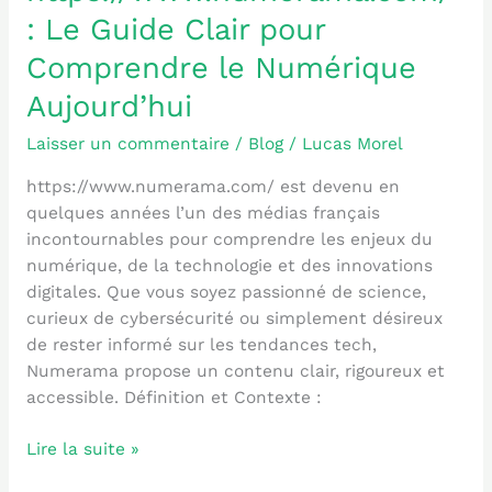
:
: Le Guide Clair pour
Le
Comprendre le Numérique
Guide
Clair
Aujourd’hui
pour
Comprendre
Laisser un commentaire
/
Blog
/
Lucas Morel
le
https://www.numerama.com/ est devenu en
Numérique
quelques années l’un des médias français
Aujourd’hui
incontournables pour comprendre les enjeux du
numérique, de la technologie et des innovations
digitales. Que vous soyez passionné de science,
curieux de cybersécurité ou simplement désireux
de rester informé sur les tendances tech,
Numerama propose un contenu clair, rigoureux et
accessible. Définition et Contexte :
Lire la suite »