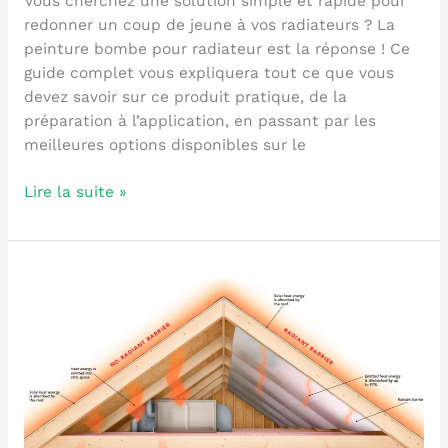
Vous cherchez une solution simple et rapide pour
redonner un coup de jeune à vos radiateurs ? La
peinture bombe pour radiateur est la réponse ! Ce
guide complet vous expliquera tout ce que vous
devez savoir sur ce produit pratique, de la
préparation à l’application, en passant par les
meilleures options disponibles sur le
Lire la suite »
Isolation
toiture
pas
cher
:
Guide
complet
pour