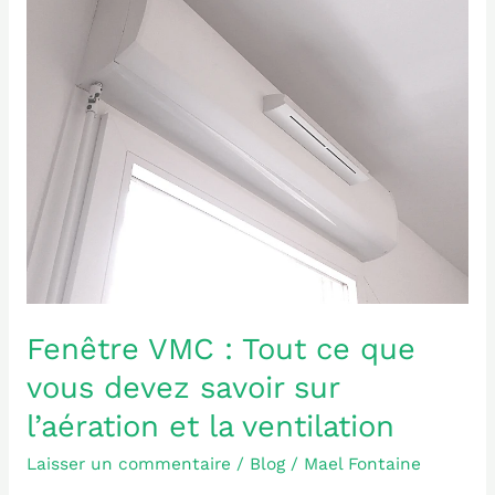
:
Tout
ce
que
vous
devez
savoir
sur
l’aération
et
la
ventilation
Fenêtre VMC : Tout ce que
vous devez savoir sur
l’aération et la ventilation
Laisser un commentaire
/
Blog
/
Mael Fontaine