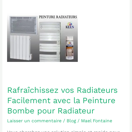
Rafraîchissez
vos
Radiateurs
Facilement
avec
la
Peinture
Bombe
pour
Radiateur
Rafraîchissez vos Radiateurs
Facilement avec la Peinture
Bombe pour Radiateur
Laisser un commentaire
/
Blog
/
Mael Fontaine