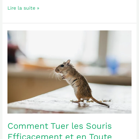
Lire la suite »
Comment
Tuer
les
Souris
Efficacement
et
en
Toute
Sécurité
:
Guide
Complet
Comment Tuer les Souris
Efficacement et en Toute