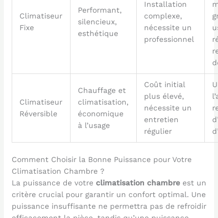
Installation
m
Performant,
Climatiseur
complexe,
g
silencieux,
Fixe
nécessite un
u
esthétique
professionnel
r
r
d
Coût initial
U
Chauffage et
plus élevé,
l
Climatiseur
climatisation,
nécessite un
r
Réversible
économique
entretien
d
à l’usage
régulier
d
Comment Choisir la Bonne Puissance pour Votre
Climatisation Chambre ?
La puissance de votre
climatisation chambre
est un
critère crucial pour garantir un confort optimal. Une
puissance insuffisante ne permettra pas de refroidir