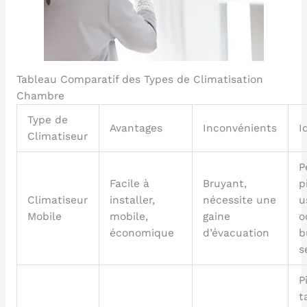
Tableau Comparatif des Types de Climatisation
Chambre
Type de
Avantages
Inconvénients
I
Climatiseur
P
Facile à
Bruyant,
p
Climatiseur
installer,
nécessite une
u
Mobile
mobile,
gaine
o
économique
d’évacuation
b
s
P
t