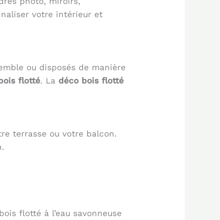
dres photo, miroirs,
aliser votre intérieur et
semble ou disposés de manière
bois flotté
. La
déco bois flotté
otre terrasse ou votre balcon.
n.
ois flotté à l’eau savonneuse