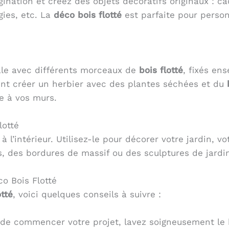
gination et créez des objets décoratifs originaux : ca
gies, etc. La
déco bois flotté
est parfaite pour personn
ale avec différents morceaux de
bois flotté
, fixés en
ent créer un herbier avec des plantes séchées et du
e à vos murs.
lotté
à l’intérieur. Utilisez-le pour décorer votre jardin, v
s, des bordures de massif ou des sculptures de jardi
co Bois Flotté
otté
, voici quelques conseils à suivre :
de commencer votre projet, lavez soigneusement le b