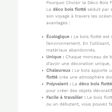
Pourquoi Choisir la Déco Bois F
La
déco bois flotté
séduit par 
son voyage à travers les océan
avantages :
Écologique :
Le bois flotté est
l’environnement. En l’utilisan
matériaux abandonnés.
Unique :
Chaque morceau de boi
d’avoir une décoration unique,
Chaleureux :
Le bois apporte un
flotté
crée une atmosphère douc
Polyvalent :
La
déco bois flott
pour créer des objets décorati
Facile à travailler :
Le bois flot
ou un débutant, vous pouvez fa