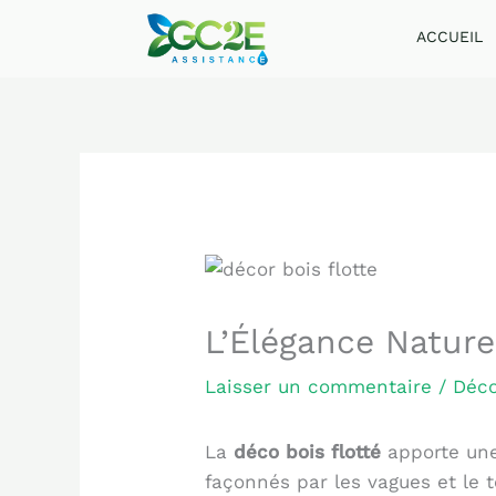
Aller
ACCUEIL
au
contenu
L’Élégance Naturel
Laisser un commentaire
/
Déc
La
déco bois flotté
apporte une 
façonnés par les vagues et le 