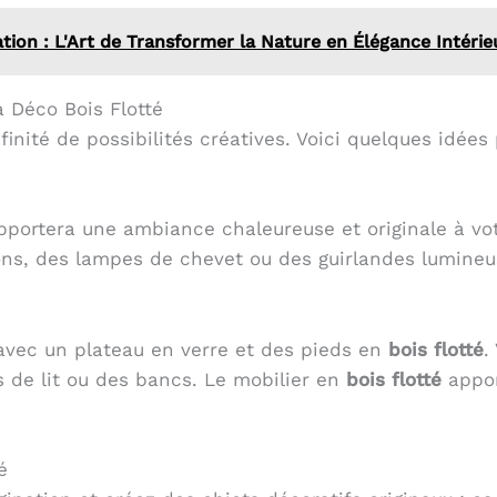
tion : L'Art de Transformer la Nature en Élégance Intérie
a Déco Bois Flotté
finité de possibilités créatives. Voici quelques idées 
portera une ambiance chaleureuse et originale à vo
ns, des lampes de chevet ou des guirlandes lumineu
avec un plateau en verre et des pieds en
bois flotté
.
s de lit ou des bancs. Le mobilier en
bois flotté
appor
é