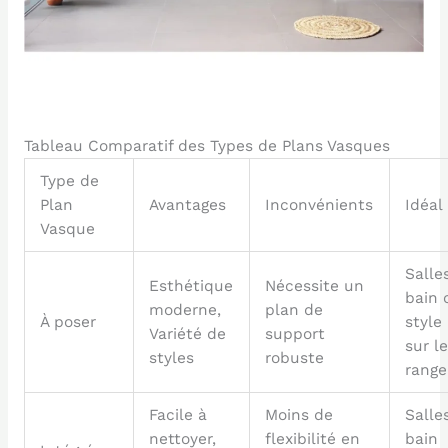
Tableau Comparatif des Types de Plans Vasques
Type de
Plan
Avantages
Inconvénients
Idéal
Vasque
Salle
Esthétique
Nécessite un
bain 
moderne,
plan de
À poser
style
Variété de
support
sur l
styles
robuste
rang
Facile à
Moins de
Salle
nettoyer,
flexibilité en
bain