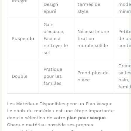
Intégré
Design
termes de
mode
épuré
style
minim
Gain
d’espace,
Nécessite une
Petit
Suspendu
Facile à
fixation
de ba
nettoyer le
murale solide
cont
sol
Gran
Pratique
Prend plus de
salle
Double
pour les
place
bain,
familles
famil
Les Matériaux Disponibles pour un Plan Vasque
Le choix du matériau est une étape importante
dans la sélection de votre
plan pour vasque
.
Chaque matériau possède ses propres