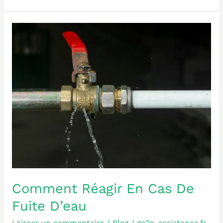
Comment
Réagir
En
Cas
De
Fuite
D’eau
Comment Réagir En Cas De
Fuite D’eau