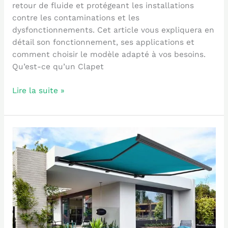
retour de fluide et protégeant les installations
contre les contaminations et les
dysfonctionnements. Cet article vous expliquera en
détail son fonctionnement, ses applications et
comment choisir le modèle adapté à vos besoins.
Qu’est-ce qu’un Clapet
Lire la suite »
Tout
savoir
sur
le
moteur
store
banne
: