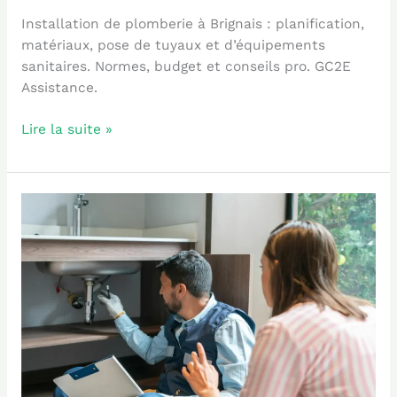
Installation de plomberie à Brignais : planification,
matériaux, pose de tuyaux et d’équipements
sanitaires. Normes, budget et conseils pro. GC2E
Assistance.
Lire la suite »
Les
services
de
réparation
de
plomberie
à
Lyon