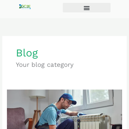
Aller
au
contenu
Blog
Your blog category
Plombier
chauffagiste
à
Villeurbanne