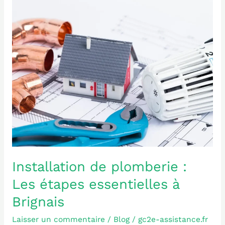
Installation
de
plomberie
:
Les
étapes
essentielles
à
Brignais
Installation de plomberie :
Les étapes essentielles à
Brignais
Laisser un commentaire
/
Blog
/
gc2e-assistance.fr