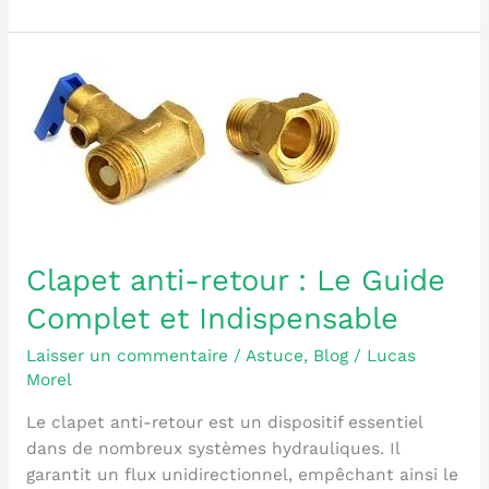
Clapet
anti-
retour
:
Le
Guide
Complet
et
Clapet anti-retour : Le Guide
Indispensable
Complet et Indispensable
Laisser un commentaire
/
Astuce
,
Blog
/
Lucas
Morel
Le clapet anti-retour est un dispositif essentiel
dans de nombreux systèmes hydrauliques. Il
garantit un flux unidirectionnel, empêchant ainsi le