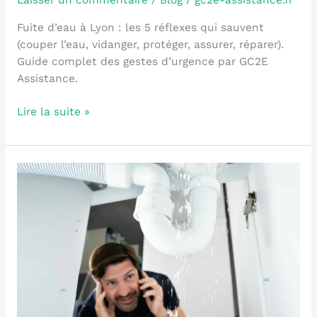
Laisser un commentaire
/
Blog
/
gc2e-assistance.fr
Fuite d’eau à Lyon : les 5 réflexes qui sauvent
(couper l’eau, vidanger, protéger, assurer, réparer).
Guide complet des gestes d’urgence par GC2E
Assistance.
Lire la suite »
Comment
détecter
une
fuite
d’eau
dans
votre
maison
à