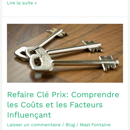
Lire la suite »
Refaire
Clé
Prix:
Comprendre
les
Coûts
et
les
Facteurs
Influençant
Refaire Clé Prix: Comprendre
les Coûts et les Facteurs
Influençant
Laisser un commentaire
/
Blog
/
Mael Fontaine