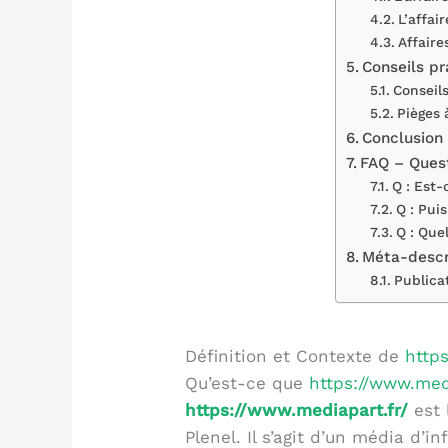
L’affai
Affaire
Conseils pr
Conseils
Pièges 
Conclusion 
FAQ – Quest
Q : Est-
Q : Pui
Q : Que
Méta-descr
Publicat
Définition et Contexte de
http
Qu’est-ce que
https://www.medi
https://www.mediapart.fr/
est 
Plenel. Il s’agit d’un média d