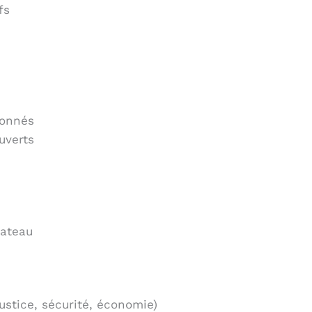
fs
bonnés
uverts
lateau
ustice, sécurité, économie)