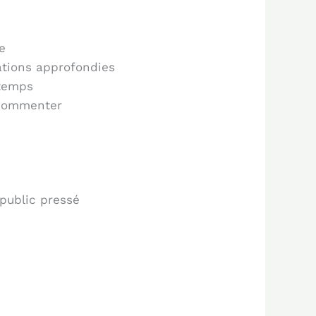
re
gations approfondies
 temps
 commenter
 public pressé