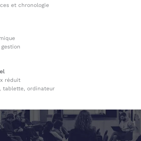
ces et chronologie
omique
 gestion
el
x réduit
 tablette, ordinateur