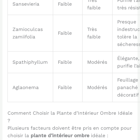
Très
Purifie l’ai
Sansevieria
Faible
faible
très rési
Presque
Zamioculcas
Très
indestruc
Faible
zamiifolia
faible
tolère la
sécheres
Élégante,
Spathiphyllum
Faible
Modérés
purifie l’a
Feuillage
Aglaonema
Faible
Modérés
panaché
décoratif
Comment Choisir la Plante d’Intérieur Ombre Idéale
?
Plusieurs facteurs doivent être pris en compte pour
choisir la
plante d’intérieur ombre
idéale :