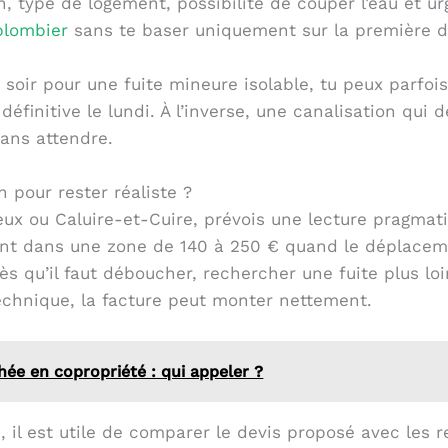
n, type de logement, possibilité de couper l’eau et ur
 plombier
sans te baser uniquement sur la première di
 soir pour une fuite mineure isolable, tu peux parfoi
éfinitive le lundi. À l’inverse, une canalisation qui 
sans attendre.
 pour rester réaliste ?
ieux ou Caluire-et-Cuire, prévois une lecture pragma
ent dans une zone de 140 à 250 € quand le déplacem
Dès qu’il faut déboucher, rechercher une fuite plus lo
echnique, la facture peut monter nettement.
hée en copropriété : qui appeler ?
il est utile de comparer le devis proposé avec les r