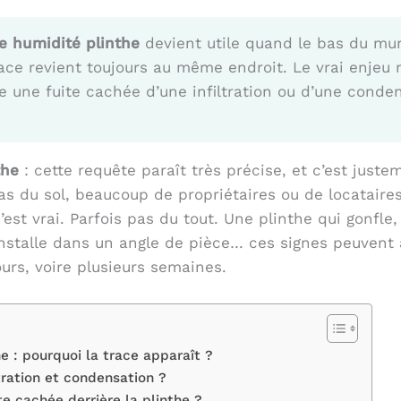
e humidité plinthe
devient utile quand le bas du mur
race revient toujours au même endroit. Le vrai enjeu
vite une fuite cachée d’une infiltration ou d’une cond
the
: cette requête paraît très précise, et c’est justem
as du sol, beaucoup de propriétaires ou de locatair
’est vrai. Parfois pas du tout. Une plinthe qui gonfle
installe dans un angle de pièce… ces signes peuvent 
ours, voire plusieurs semaines.
e : pourquoi la trace apparaît ?
tration et condensation ?
e cachée derrière la plinthe ?