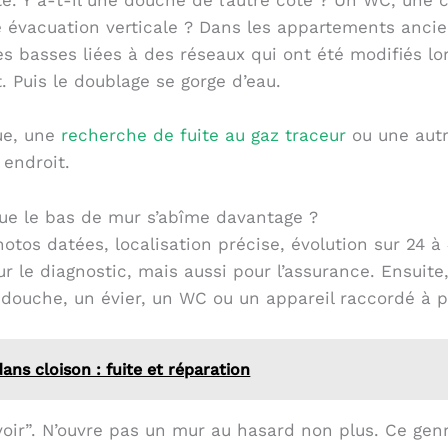
xte. Y a-t-il une douche de l’autre côté ? Un WC, une 
ne évacuation verticale ? Dans les appartements anci
es basses liées à des réseaux qui ont été modifiés lo
. Puis le doublage se gorge d’eau.
oue, une
recherche de fuite au gaz traceur
ou une aut
 endroit.
que le bas de mur s’abîme davantage ?
s datées, localisation précise, évolution sur 24 à 
ur le diagnostic, mais aussi pour l’assurance. Ensuite
 douche, un évier, un WC ou un appareil raccordé à p
ns cloison : fuite et réparation
voir”. N’ouvre pas un mur au hasard non plus. Ce gen