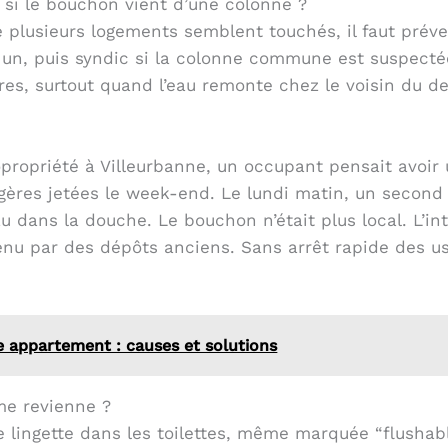
r si le bouchon vient d’une colonne ?
 plusieurs logements semblent touchés, il faut préve
 a un, puis syndic si la colonne commune est suspecté
res, surtout quand l’eau remonte chez le voisin du d
copropriété à Villeurbanne, un occupant pensait avo
gères jetées le week-end. Le lundi matin, un second
u dans la douche. Le bouchon n’était plus local. L’i
tenu par des dépôts anciens. Sans arrêt rapide des u
le appartement : causes et solutions
me revienne ?
 lingette dans les toilettes, même marquée “flushable”