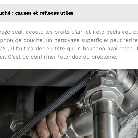
ché : causes et réflexes utiles
ouge seul, écoute les bruits d’air, et note quels équi
phon de douche, un nettoyage superficiel peut retir
C, il faut garder en tête qu’un bouchon aval reste l’
cer. C’est de confirmer l’étendue du problème.