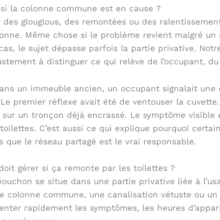
si la colonne commune est en cause ?
t des glouglous, des remontées ou des ralentisseme
olonne. Même chose si le problème revient malgré u
s, le sujet dépasse parfois la partie privative. Notr
stement à distinguer ce qui relève de l’occupant, du
 dans un immeuble ancien, un occupant signalait une
e premier réflexe avait été de ventouser la cuvette. 
t sur un tronçon déjà encrassé. Le symptôme visible 
ux toilettes. C’est aussi ce qui explique pourquoi cert
s que le réseau partagé est le vrai responsable.
doit gérer si ça remonte par les toilettes ?
 bouchon se situe dans une partie privative liée à l’u
e colonne commune, une canalisation vétuste ou un 
nter rapidement les symptômes, les heures d’apparit