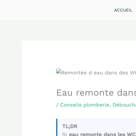
Aller
ACCUEIL
au
contenu
Eau remonte dans
/
Conseils plomberie
,
Déboucha
TL;DR
Si
eau remonte dans les WC