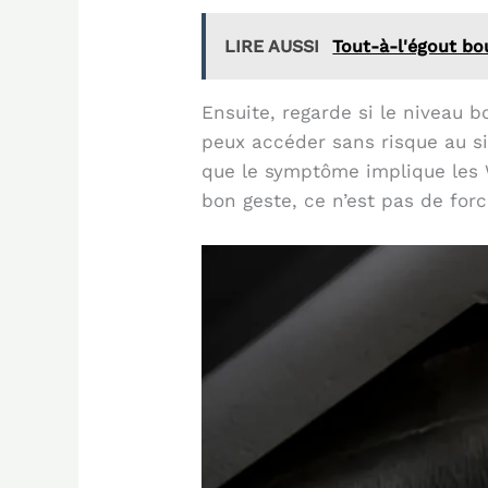
LIRE AUSSI
Tout-à-l'égout bou
Ensuite, regarde si le niveau b
peux accéder sans risque au si
que le symptôme implique les W
bon geste, ce n’est pas de for