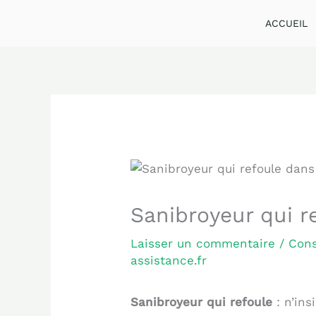
Aller
ACCUEIL
au
contenu
Sanibroyeur qui r
Laisser un commentaire
/
Cons
assistance.fr
Sanibroyeur qui refoule
: n’ins