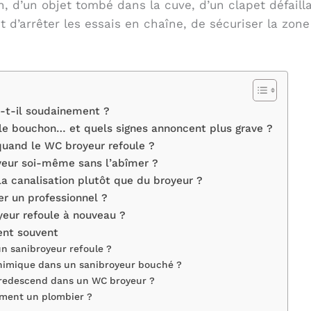
, d’un objet tombé dans la cuve, d’un clapet défaill
st d’arrêter les essais en chaîne, de sécuriser la zon
e-t-il soudainement ?
le bouchon… et quels signes annoncent plus grave ?
 quand le WC broyeur refoule ?
yeur soi-même sans l’abîmer ?
la canalisation plutôt que du broyeur ?
er un professionnel ?
eur refoule à nouveau ?
nent souvent
 un sanibroyeur refoule ?
himique dans un sanibroyeur bouché ?
 redescend dans un WC broyeur ?
ement un plombier ?