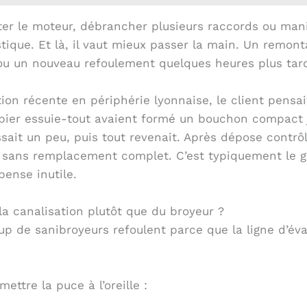
er le moteur, débrancher plusieurs raccords ou mani
ique. Et là, il vaut mieux passer la main. Un remonta
 ou un nouveau refoulement quelques heures plus tar
tion récente en périphérie lyonnaise, le client pens
papier essuie-tout avaient formé un bouchon compact j
sait un peu, puis tout revenait. Après dépose contrôl
rti sans remplacement complet. C’est typiquement le 
pense inutile.
la canalisation plutôt que du broyeur ?
up de sanibroyeurs refoulent parce que la ligne d’év
mettre la puce à l’oreille :