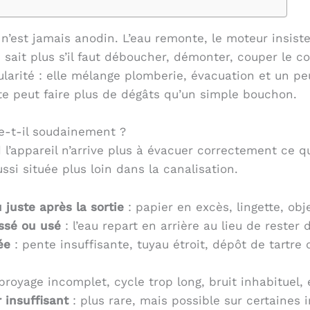
 n’est jamais anodin. L’eau remonte, le moteur insist
e sait plus s’il faut déboucher, démonter, couper le c
larité : elle mélange plomberie, évacuation et un p
te peut faire plus de dégâts qu’un simple bouchon.
e-t-il soudainement ?
’appareil n’arrive plus à évacuer correctement ce qu
si située plus loin dans la canalisation.
juste après la sortie
: papier en excès, lingette, ob
assé ou usé
: l’eau repart en arrière au lieu de rester
ée
: pente insuffisante, tuyau étroit, dépôt de tartre 
broyage incomplet, cycle trop long, bruit inhabituel
r insuffisant
: plus rare, mais possible sur certaines 